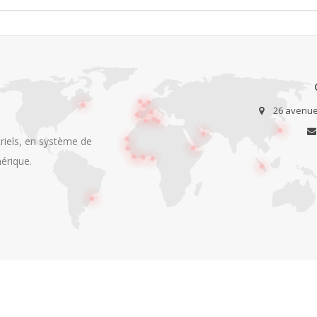
26 avenue 
iels, en système de
érique.